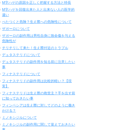
M字ハゲの原因を正しく把握する方法と特長
M字ハゲを回復出来た人と出来ない人の医学的
違い
べたつくと危険？生え際への危険性について
ザガーロについて
ザガーロの副作用は男性自身に致命傷を与える
危険性が
チリチリして来た！生え際付近のトラブル
デュタステリドについて
デュタステリドの副作用を知る前に注意したい
事
フィナステリドについて
フィナステリドの副作用は比較的軽い？【現
実】
フィナステリドは生え際の救世主？手を出す前
に知っておきたい事
フィンペシアは生え際に対してどのように働き
かける？
ミノキシジルについて
ミノキシジルの副作用に関して覚えておきたい
事