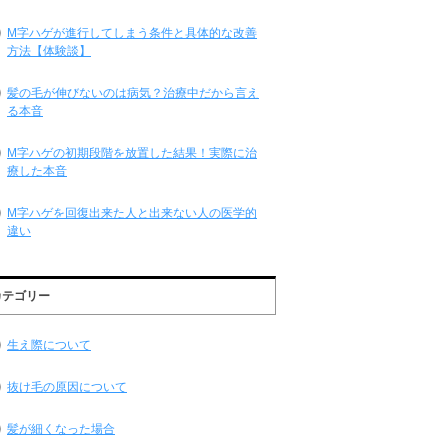
M字ハゲが進行してしまう条件と具体的な改善
方法【体験談】
髪の毛が伸びないのは病気？治療中だから言え
る本音
M字ハゲの初期段階を放置した結果！実際に治
療した本音
M字ハゲを回復出来た人と出来ない人の医学的
違い
カテゴリー
生え際について
抜け毛の原因について
髪が細くなった場合