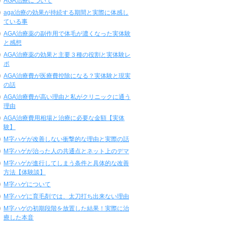
AGA治療について
aga治療の効果が持続する期間と実際に体感し
ている事
AGA治療薬の副作用で体毛が濃くなった実体験
と感想
AGA治療薬の効果と主要３種の役割と実体験レ
ポ
AGA治療費が医療費控除になる？実体験と現実
の話
AGA治療費が高い理由と私がクリニックに通う
理由
AGA治療費用相場と治療に必要な金額【実体
験】
M字ハゲが改善しない衝撃的な理由と実際の話
M字ハゲが治った人の共通点とネット上のデマ
M字ハゲが進行してしまう条件と具体的な改善
方法【体験談】
M字ハゲについて
M字ハゲに育毛剤では、太刀打ち出来ない理由
M字ハゲの初期段階を放置した結果！実際に治
療した本音