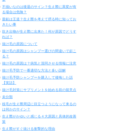
不揃いなのは後退のサイン？生え際に異変が有
る場合は危険？
亜鉛は王道？生え際を考えて摂る時に知ってお
きたい事
吹き出物が生え際に出来た！何が原因でどうす
れば？
抜け毛の原因について
抜け毛の原因はシャンプー選びの間違いで起こ
る？
抜け毛の原因は？病気と混同させる情報に注意
抜け毛予防で一番適切な方法と多い誤解
抜け毛予防シャンプーを購入して後悔した話
【実話】
抜け毛対策にサプリメントを始める前の留意点
未分類
枝毛が生え際周辺に目立つようになって来るの
は何かのサイン？
生え際がかゆいと感じる４大原因と具体的改善
策
生え際がすぐ抜ける衝撃的な理由