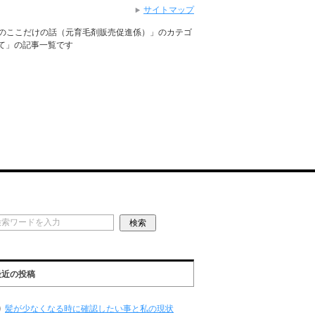
サイトマップ
チのここだけの話（元育毛剤販売促進係）」のカテゴ
て」の記事一覧です
最近の投稿
髪が少なくなる時に確認したい事と私の現状