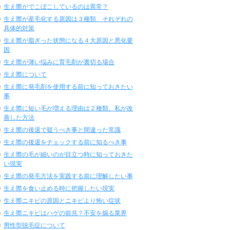
生え際がでこぼこしているのは異常？
生え際が産毛化する原因は３種類、それぞれの
具体的対策
生え際が脂ぎった状態になる４大原因と悪化要
因
生え際が薄い悩みに育毛剤が裏切る場合
生え際について
生え際に発毛剤を使用する前に知っておきたい
事
生え際に短い毛が増える理由は２種類。私が改
善した方法
生え際の後退で疑うべき事と間違った常識
生え際の後退をチェックする前に知るべき事
生え際の毛が細いのが目立つ時に知っておきた
い現実
生え際の発毛方法を実践する前に理解したい事
生え際を食い止める時に把握したい現実
生え際ニキビの原因とニキビより怖い症状
生え際ニキビはハゲの前兆？不安を煽る業界
男性型脱毛症について