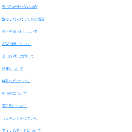
髪の毛が伸びない場合
髪が少なくなってきた場合
男性型脱毛症について
AGA治療について
若はげ対策に関して
頭皮について
M字ハゲについて
発毛剤について
育毛剤について
ミノキシジルについて
フィナステリドについて